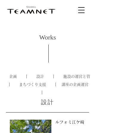
Works
｜ 企画
｜
設計
｜
施設の運営と管
｜
まちづくり支援
｜
講座の企画運営
｜
設計
ルフォミ江ケ崎