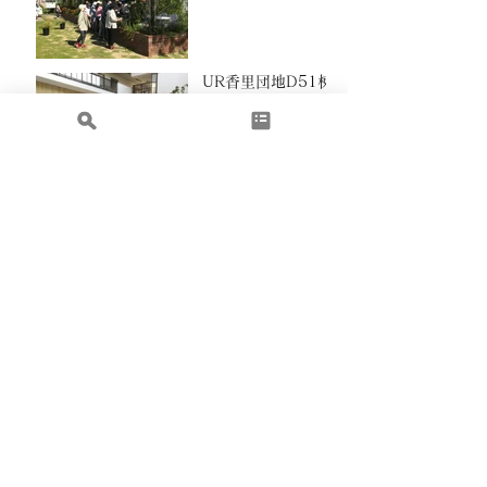
UR香里団地D51棟
大泉ガーデンハウス
集合住宅
コーポラティブ住宅
まちづくり
ランドスケープ
複合施設
営業支援
店舗
賃貸住宅
エリアマネジメント
リフォーム
寮・社宅
戸建住宅
都市緑化