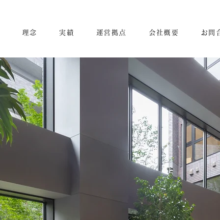
せ
理念
実績
運営拠点
会社概要
お問