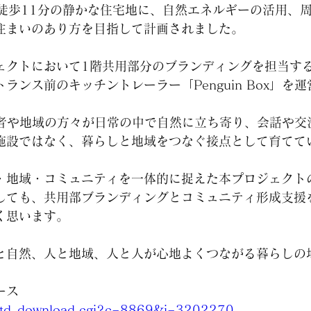
ら徒歩11分の静かな住宅地に、自然エネルギーの活用、
住まいのあり方を目指して計画されました。
ェクトにおいて1階共用部分のブランディングを担当す
ランス前のキッチントレーラー「Penguin Box」を
は、入居者や地域の方々が日常の中で自然に立ち寄り、会話や
施設ではなく、暮らしと地域をつなぐ接点として育てて
・地域・コミュニティを一体的に捉えた本プロジェクト
しても、共用部ブランディングとコミュニティ形成支援
く思います。
と自然、人と地域、人と人が心地よくつながる暮らしの
ース
jp/td_download.cgi?c=8869&i=3202270